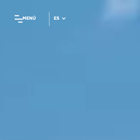
MENÚ
MENÚ
ES
ES