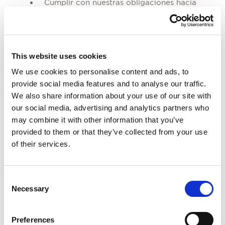
Cumplir con nuestras obligaciones hacia
los clientes.
Gestionar reservas de habitaciones y
This website uses cookies
solicitudes de alojamiento, particularmente
We use cookies to personalise content and ads, to
en el establecimiento y mantenimiento de
provide social media features and to analyse our traffic.
We also share information about your use of our site with
registros coherentes con las mejores
our social media, advertising and analytics partners who
prácticas contables.
may combine it with other information that you’ve
provided to them or that they’ve collected from your use
Este procesamiento es necesario para la
of their services.
ejecución de un contrato en el que usted es
parte, para cumplir con una obligación legal y
para nuestro interés legítimo en gestionar
Consent
Necessary
nuestras actividades y proporcionar los
Selection
productos y servicios solicitados.
En este contexto, los datos se conservan
Preferences