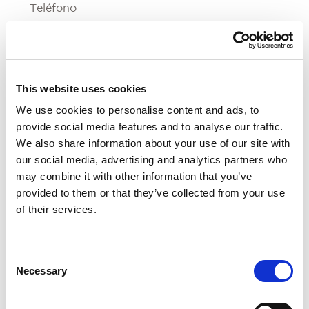
This website uses cookies
We use cookies to personalise content and ads, to
provide social media features and to analyse our traffic.
Acepto
Términos y condiciones
We also share information about your use of our site with
our social media, advertising and analytics partners who
may combine it with other information that you’ve
ENVIAR
provided to them or that they’ve collected from your use
of their services.
Le Barthélemy Hotel & Spa no es responsable en caso
de retraso de vuelo, cancelación de vuelo, perdida o
Consent
Necessary
Selection
retraso de equipaje y todos incidentes que pueden
suceder durante su vuelo.