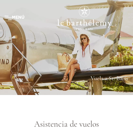
MENÚ
MENÚ
Vuela a St. Barts
Asistencia de vuelos