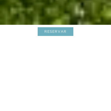
RESERVAR
Estancia en un hotel de lujo en St.
Barts
01-Aug-2025
Una estancia en un hotel de lujo en St. Barts es más que 
unas vacaciones; es una inmersión en la elegancia, la 
belleza y el espíritu de una de las islas más exclusivas del 
mundo. Ubicada en el Caribe, Saint-Barthélemy combina 
un estilo chic, playas impresionantes y una hospitalidad 
excepcional. Ya sea que viajes en pareja, en familia o con 