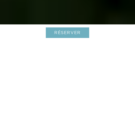
RÉSERVER
Un Toast à 2025 : Célébrez un
Nouvel An Inoubliable à Saint-
Barth
23-Sep-2025
L'année 2025 a été un voyage singulier, une
tapisserie tissée de moments de joie, de triomphes
qui nous ont remplis de fierté, et de défis
surmontés avec résilience. Ce fut un chapitre de