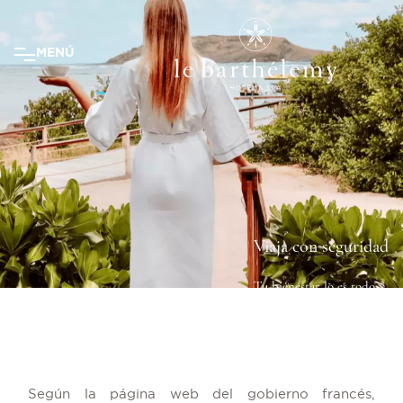
MENÚ
Viaja con seguridad
Tu bienestar lo es todo
Covid-19 en St Barts | Ac
Según la página web del gobierno francés,