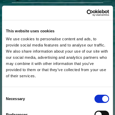
País*
*Por favor, complete los campos requeridos.
This website uses cookies
We use cookies to personalise content and ads, to
provide social media features and to analyse our traffic.
Al marcar esta casilla, consiento recibir
We also share information about your use of our site with
noticias y ofertas exclusivas de Le
our social media, advertising and analytics partners who
Barthélemy Hotel & Spa. Puede retirar su
may combine it with other information that you’ve
consentimiento en cualquier momento a
provided to them or that they’ve collected from your use
través del enlace de cancelación incluido
of their services.
en nuestro correo. Para más información,
consulte nuestro
Aviso de Privacidad
.
Consent
Necessary
Selection
Preferences