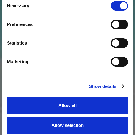
Necessary
Selection
Prénom*
Preferences
Nom*
Statistics
Adresse Email*
Marketing
Pays*
Show details
*Veuillez remplir les champs obligatoires
Allow all
En cochant cette case, je consens à
recevoir des nouvelles et des offres
Allow selection
exclusives de Le Barthélemy Hotel & Spa.